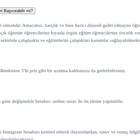
i Başvurabilir mi?
ri olmalıdır. Amacımız, harçlık ve burs harici düzenli geliri olmayan öğr
açık öğretim öğrencilerine kıyasla örgün eğitim öğrencilerine öncelik veri
 sektörde çalışmakta ve eğitimlerini çalıştıkları kurumlar sağlayabilmekt
. Mümkünse 3'lü priz gibi bir uzatma kablonuzu da getirebilirsiniz.
a göre değişmekle beraber- online sınav ile ön eleme yapılabilir.
ve Instagram hesabını kontrol ederek duyurulardan, sınav ve sonuç bilgil
ilendirileceksiniz.