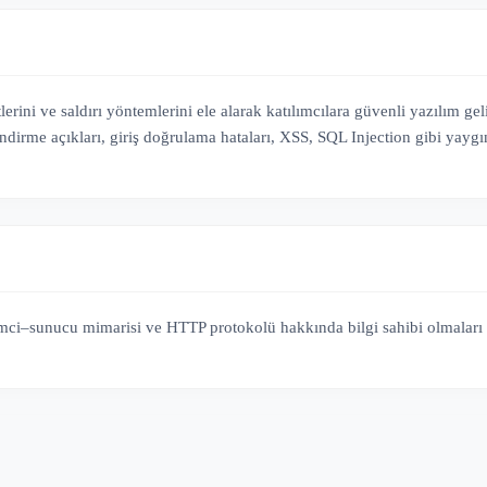
rini ve saldırı yöntemlerini ele alarak katılımcılara güvenli yazılım ge
me açıkları, giriş doğrulama hataları, XSS, SQL Injection gibi yaygın s
emci–sunucu mimarisi ve HTTP protokolü hakkında bilgi sahibi olmaları 