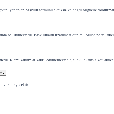
aşvuru yaparken başvuru formunu eksiksiz ve doğru bilgilerle doldurmanı
da belirtilmektedir. Başvuruların uzatılması durumu olursa portal.siber
dir. Kısmi katılımlar kabul edilmemektedir, çünkü eksiksiz katılabilec
im?
ka verilmeyecektir.