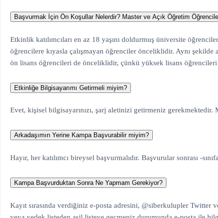
Başvurmak İçin Ön Koşullar Nelerdir? Master ve Açık Öğretim Öğrenciler
Etkinlik katılımcıları en az 18 yaşını doldurmuş üniversite öğrencile
öğrencilere kıyasla çalışmayan öğrenciler önceliklidir. Aynı şekilde 
ön lisans öğrencileri de önceliklidir, çünkü yüksek lisans öğrencileri
Etkinliğe Bilgisayarımı Getirmeli miyim?
Evet, kişisel bilgisayarınızı, şarj aletinizi getirmeniz gerekmektedir
Arkadaşımın Yerine Kampa Başvurabilir miyim?
Hayır, her katılımcı bireysel başvurmalıdır. Başvurular sonrası -sınıf
Kampa Başvurduktan Sonra Ne Yapmam Gerekiyor?
Kayıt sırasında verdiğiniz e-posta adresini, @siberkulupler Twitter 
veya yedek listeden asil listeye geçmeniz durumunda e-posta ile bilg