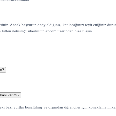
rsiniz. Ancak başvurup onay aldığınız, katılacağınızı teyit ettiğiniz d
n lütfen
iletisim@siberkulupler.com
üzerinden bize ulaşın.
ım?
mkanı var mı?
eki bazı yurtlar boşaltılmış ve dışarıdan öğrenciler için konaklama imk