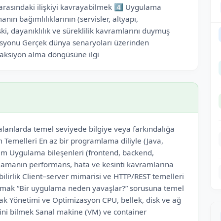
arasındaki ilişkiyi kavrayabilmek 4️⃣ Uygulama
anın bağımlılıklarının (servisler, altyapı,
i, dayanıklılık ve süreklilik kavramlarını duymuş
syonu Gerçek dünya senaryoları üzerinden
aksiyon alma döngüsüne ilgi
alanlarda temel seviyede bilgiye veya farkındalığa
 Temelleri En az bir programlama diliyle (Java,
yim Uygulama bileşenleri (frontend, backend,
ulamanın performans, hata ve kesinti kavramlarına
bilirlik Client–server mimarisi ve HTTP/REST temelleri
olmak “Bir uygulama neden yavaşlar?” sorusuna temel
nak Yönetimi ve Optimizasyon CPU, bellek, disk ve ağ
ini bilmek Sanal makine (VM) ve container