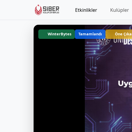
Etkinlikler
Kulüpler
WinterBytes
Tamamlandı
Öne Çıka