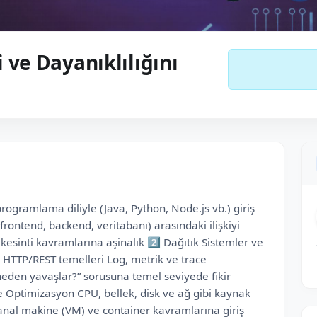
 ve Dayanıklılığını
rogramlama diliyle (Java, Python, Node.js vb.) giriş
ontend, backend, veritabanı) arasındaki ilişkiyi
sinti kavramlarına aşinalık 2️⃣ Dağıtık Sistemler ve
e HTTP/REST temelleri Log, metrik ve trace
den yavaşlar?” sorusuna temel seviyede fikir
e Optimizasyon CPU, bellek, disk ve ağ gibi kaynak
anal makine (VM) ve container kavramlarına giriş