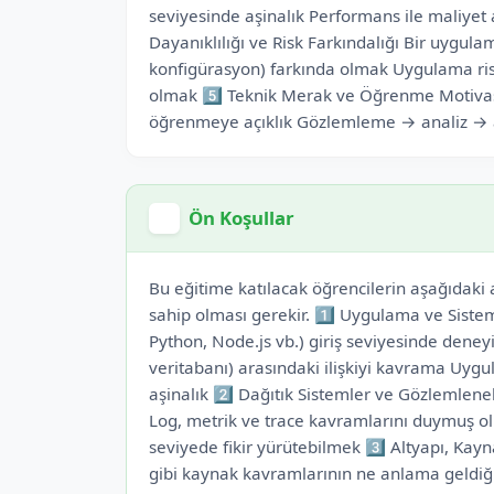
seviyesinde aşinalık Performans ile maliyet 
Dayanıklılığı ve Risk Farkındalığı Bir uygulam
konfigürasyon) farkında olmak Uygulama risk
olmak 5️⃣ Teknik Merak ve Öğrenme Motiva
öğrenmeye açıklık Gözlemleme → analiz → 
Ön Koşullar
Bu eğitime katılacak öğrencilerin aşağıdaki 
sahip olması gerekir. 1️⃣ Uygulama ve Sistem
Python, Node.js vb.) giriş seviyesinde dene
veritabanı) arasındaki ilişkiyi kavrama Uyg
aşinalık 2️⃣ Dağıtık Sistemler ve Gözlemlene
Log, metrik ve trace kavramlarını duymuş 
seviyede fikir yürütebilmek 3️⃣ Altyapı, Kay
gibi kaynak kavramlarının ne anlama geldiğ