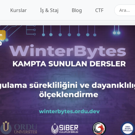
Kurslar
İş & Staj
Blog
CTF
n