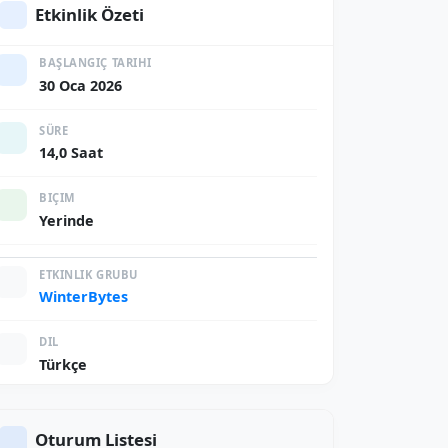
Etkinlik Özeti
BAŞLANGIÇ TARIHI
30 Oca 2026
SÜRE
14,0 Saat
BIÇIM
Yerinde
ETKINLIK GRUBU
WinterBytes
DIL
Türkçe
Oturum Listesi