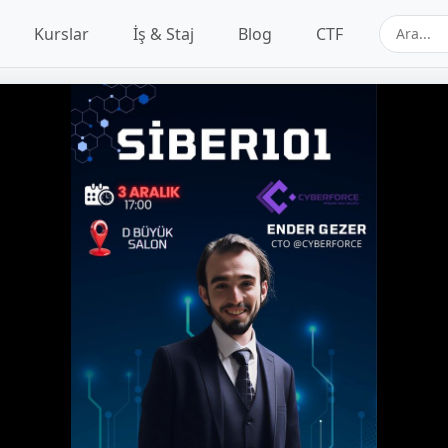
Kurslar
İş & Staj
Blog
CTF