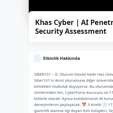
Khas Cyber | AI Penet
Security Assessment
Etkinlik Hakkında
SİBER101 – II. Oturum Daveti Kadir Has Üniv
Siber101’in ikinci oturumuna diğer üniversit
etmekten mutluluk duyuyoruz. Bu oturumda, 
isimlerinden biri, CyberForce Kurucusu ve C
bizlerle olacak. Ayrıca kulübümüzün ilk kuru
deneyimlerini paylaşacak. 📅 3 Aralık 🕒 17
güvenlik alanına ilgi duyan tüm kulüpleri, fa