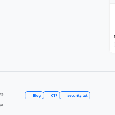
ite
Blog
CTF
security.txt
ya