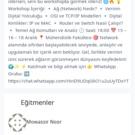
istersen, seni bu workshopta görmek isteriz! 🌐🔥 💡
Workshop İçeriği: 🔹 Ağ (Network) Nedir? 🔹 Verinin
Dijital Yolculuğu 🔹 OSI ve TCP/IP Modelleri 🔹 Dijital
Kimlikler: IP ve MAC 🔹 Router ve Switch Nasıl Çalışır?
🔹 Temel Ağ Komutları ve Analiz 🕕 Saat: 18:00 📅 15 –
16 – 18 Aralık 📍 Mühendislik Fakültesi 🎯 Network
alanında sıfırdan başlayabilecek seviyede, anlaşılır ve
uygulamalı bir içerik seni bekliyor. Gel, birlikte verinin
izini sürerek ağların görünmeyen dünyasını keşfedelim!
🌍✨ ⚡ Katılmak ve bilgi almak için 👉 WhatsApp
Grubu: ➡️
https://chat.whatsapp.com/HinD9UDqG6O1u2uUyTDxYT
Eğitmenler
Mowassir Noor